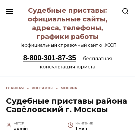
Перейти
Судебные приставы:
к
содержанию
официальные сайты,
адреса, телефоны,
графики работы
Неофициальный справочный сайт о ФССП
8-800-301-87-35
— бесплатная
консультация юриста
ГЛАВНАЯ
»
КОНТАКТЫ
»
МОСКВА
Судебные приставы района
Савёловский г. Москвы
АВТОР
НА ЧТЕНИЕ
admin
1 мин