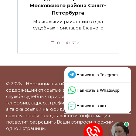
Московского района Санкт-
Петербурга
Московский районный отдел
судебных приставов Главного
0
7.1к.
© 2026 - НЕофициальный информационный сайт,
содержащий открытые выверенные данные о
службе судебных приставов: официальные сайты,
телефоны, адреса, графики работы, схемы проезда,
а также ссылки на юридические фирмы. В
совокупности представленная информация
позволит разрешить Ваши вопросы в режиме
одной страницы.