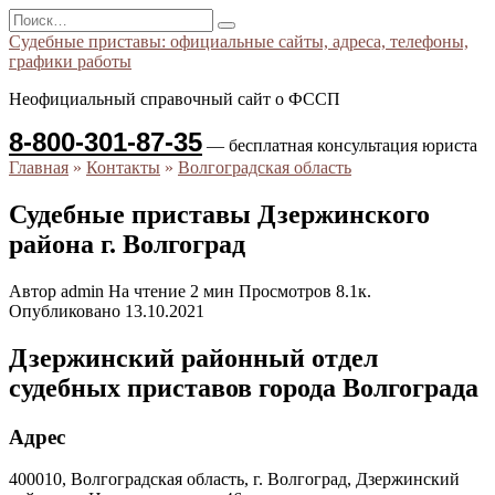
Перейти
Search
к
for:
Судебные приставы: официальные сайты, адреса, телефоны,
содержанию
графики работы
Неофициальный справочный сайт о ФССП
8-800-301-87-35
— бесплатная консультация юриста
Главная
»
Контакты
»
Волгоградская область
Судебные приставы Дзержинского
района г. Волгоград
Автор
admin
На чтение
2 мин
Просмотров
8.1к.
Опубликовано
13.10.2021
Дзержинский районный отдел
судебных приставов города Волгограда
Адрес
400010, Волгоградская область, г. Волгоград, Дзержинский