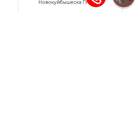
Новокуйбышеска ГУФССП
0
880
Судебные приставы г. Тольятти
Межрайонное отделение судебных
приставов по взысканию
0
686
© 2026 - НЕофициальный информационный сайт,
содержащий открытые выверенные данные о
службе судебных приставов: официальные сайты,