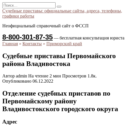
Перейти
Search
к
for:
Судебные приставы: официальные сайты, адреса, телефоны,
содержанию
графики работы
Неофициальный справочный сайт о ФССП
8-800-301-87-35
— бесплатная консультация юриста
Главная
»
Контакты
»
Приморский край
Судебные приставы Первомайского
района Владивостока
Автор
admin
На чтение
2 мин
Просмотров
1.8к.
Опубликовано
06.12.2022
Отделение судебных приставов по
Первомайскому району
Владивостокского городского округа
Адрес