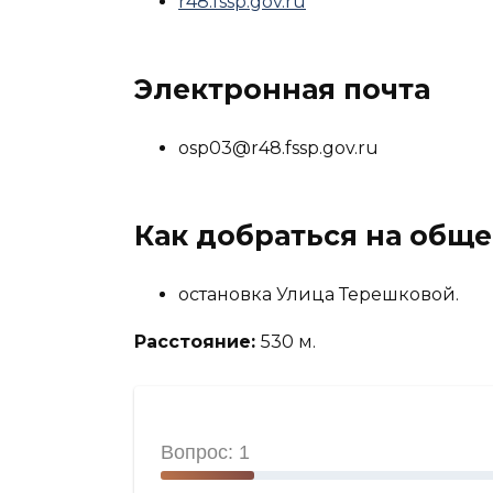
r48.fssp.gov.ru
Электронная почта
osp03@r48.fssp.gov.ru
Как добраться на общ
остановка Улица Терешковой.
Расстояние:
530 м.