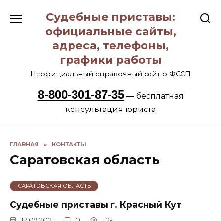
Перейти
Судебные приставы:
к
содержанию
официальные сайты,
адреса, телефоны,
графики работы
Неофициальный справочный сайт о ФССП
8-800-301-87-35
— бесплатная
консультация юриста
ГЛАВНАЯ
»
КОНТАКТЫ
Саратовская область
САРАТОВСКАЯ ОБЛАСТЬ
Судебные приставы г. Красный Кут
17.09.2021
0
1.2к.