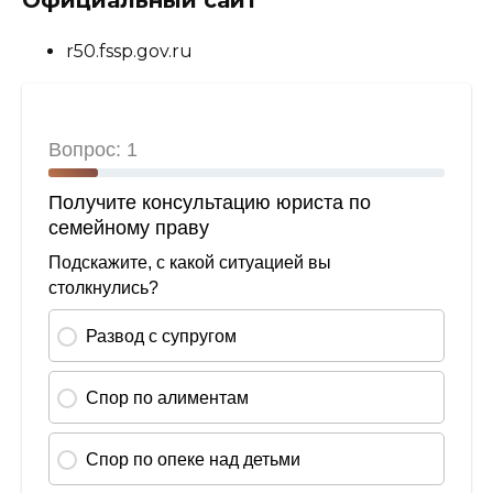
r50.fssp.gov.ru