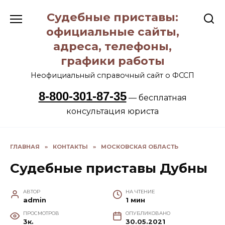
Перейти
Судебные приставы:
к
содержанию
официальные сайты,
адреса, телефоны,
графики работы
Неофициальный справочный сайт о ФССП
8-800-301-87-35
— бесплатная
консультация юриста
ГЛАВНАЯ
»
КОНТАКТЫ
»
МОСКОВСКАЯ ОБЛАСТЬ
Судебные приставы Дубны
АВТОР
НА ЧТЕНИЕ
admin
1 мин
ПРОСМОТРОВ
ОПУБЛИКОВАНО
3к.
30.05.2021