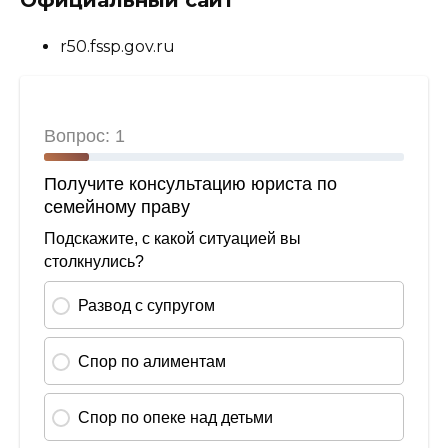
r50.fssp.gov.ru