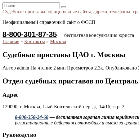
Перейти
Search
к
for:
Судебные приставы: официальные сайты, адреса, телефоны, гр
содержанию
Неофициальный справочный сайт о ФССП
8-800-301-87-35
— бесплатная консультация юриста
Главная
»
Контакты
»
Москва
Судебные приставы ЦАО г. Москвы
Автор
admin
На чтение
2 мин
Просмотров
2.3к.
Опубликовано
Отдел судебных приставов по Централ
Адрес
129090, г. Москва, 1-ый Коптельский пер., д. 14/16, стр. 2
8-800-350-24-68
— бесплатная горячая линия юридическ
регистрационные действия автомобиля и выезд за границ
Руководство