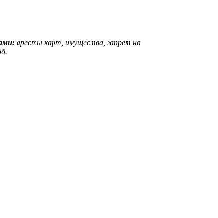
вами:
аресты карт, имущества, запрет на
б.