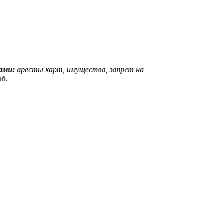
вами:
аресты карт, имущества, запрет на
б.