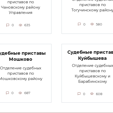
приставов по
приставов по
Чановскому району
Тогучинскому район
Управления
0
580
0
635
Судебные приста
удебные приставы
Куйбышева
Мошково
Отделение судебны
Отделение судебных
приставов по
приставов по
Куйбышевскому и
Мошковскому району
Барабинскому
0
687
0
608