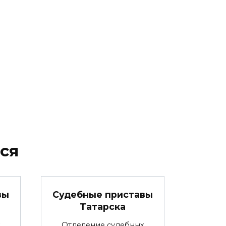
ся
вы
Судебные приставы
Татарска
х
Отделение судебных