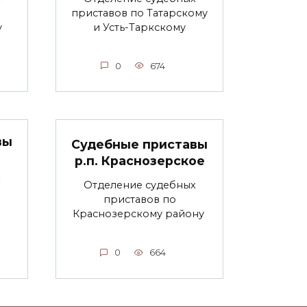
приставов по Татарскому
у
и Усть-Таркскому
0
674
вы
Судебные приставы
р.п. Краснозерское
х
Отделение судебных
приставов по
Краснозерскому району
0
664