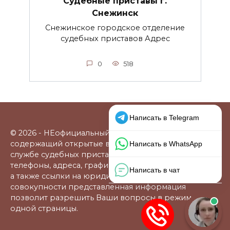
Судебные приставы г.
Снежинск
Снежинское городское отделение
судебных приставов Адрес
0
518
© 2026 - НЕофициальный информационный сайт,
содержащий открытые выверенные данные о
службе судебных приставов: официальные сайты,
телефоны, адреса, графики работы, схемы проезда,
а также ссылки на юридические фирмы. В
совокупности представленная информация
позволит разрешить Ваши вопросы в режиме
одной страницы.