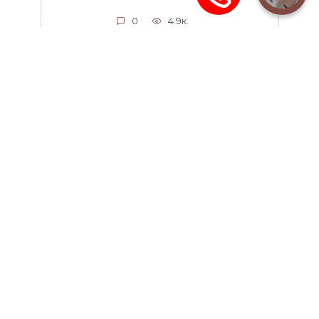
0
4.9к.
Судебные приставы г. Сухой
Лог
Сухоложское районное отделение
судебных приставов Адрес
0
2.8к.
© 2026 - НЕофициальный информационный сайт,
содержащий открытые выверенные данные о
службе судебных приставов: официальные сайты,