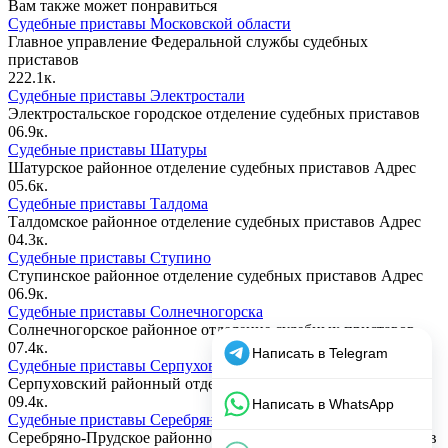
Вам также может понравиться
Судебные приставы Московской области
Главное управление Федеральной службы судебных
приставов
2
22.1к.
Судебные приставы Электростали
Электростальское городское отделение судебных приставов
0
6.9к.
Судебные приставы Шатуры
Шатурское районное отделение судебных приставов Адрес
0
5.6к.
Судебные приставы Талдома
Талдомское районное отделение судебных приставов Адрес
0
4.3к.
Судебные приставы Ступино
Ступинское районное отделение судебных приставов Адрес
0
6.9к.
Судебные приставы Солнечногорска
Солнечногорское районное отделение судебных приставов
0
7.4к.
Судебные приставы Серпухова
Серпуховский районный отдел судебных приставов Адрес
0
9.4к.
Судебные приставы Серебряных — Прудов
Серебряно-Прудское районное отделение судебных приставов