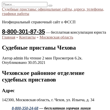
Перейти
Search
к
for:
Судебные приставы: официальные сайты, адреса, телефоны,
содержанию
графики работы
Неофициальный справочный сайт о ФССП
8-800-301-87-35
— бесплатная консультация юриста
Главная
»
Контакты
»
Московская область
Судебные приставы Чехова
Автор
admin
На чтение
2 мин
Просмотров
6.2к.
Опубликовано
30.05.2021
Чеховское районное отделение
судебных приставов
Адрес
142300, Московская область, г. Чехов, ул. Ильича, д. 34
8-800-350-24-68
— бесплатная горячая линия