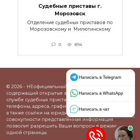
Судебные приставы г.
Морозовск
Отделение судебных приставов по
Морозовскому и Милютинскому
0
894
© 2026 - НЕофициальный информационный сайт,
содержащий открытые выверенные данные о
службе судебных приставов: официальные сайты,
телефоны, адреса, графики работы, схемы проезда,
а также ссылки на юридические фирмы. В
совокупности представленная информация
позволит разрешить Ваши вопросы в режиме
одной страницы.