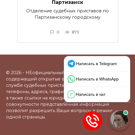
Партизанск
Отделение судебных приставов по
Партизанскому городскому
0
873
© 2026 - НЕофициальный информационный сайт,
содержащий открытые выверенные данные о
службе судебных приставов: официальные сайты,
телефоны, адреса, графики работы, схемы проезда,
а также ссылки на юридические фирмы. В
совокупности представленная информация
позволит разрешить Ваши вопросы в режиме
одной страницы.